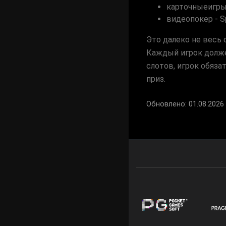
карточныеигры, 
видеопокер - Sp
Это далеко не весь
Каждый игрок долже
слотов, игрок обяза
приз.
Обновлено:
01.08.2026