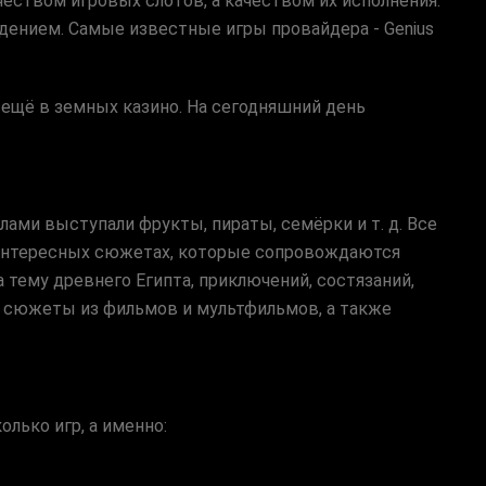
чеством игровых слотов, а качеством их исполнения.
ением. Самые известные игры провайдера - Genius
 ещё в земных казино. На сегодняшний день
ами выступали фрукты, пираты, семёрки и т. д. Все
 интересных сюжетах, которые сопровождаются
тему древнего Египта, приключений, состязаний,
т сюжеты из фильмов и мультфильмов, а также
лько игр, а именно: