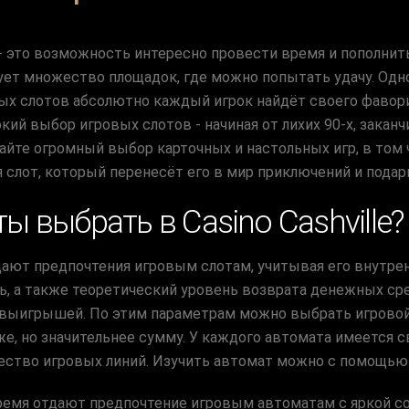
 это возможность интересно провести время и пополнить
ует множество площадок, где можно попытать удачу. Одно
ых слотов абсолютно каждый игрок найдёт своего фавори
кий выбор игровых слотов - начиная от лихих 90-х, зак
айте огромный выбор карточных и настольных игр, в том 
 слот, который перенесёт его в мир приключений и пода
ы выбрать в Casino Cashville?
ают предпочтения игровым слотам, учитывая его внутрен
ь, а также теоретический уровень возврата денежных сред
у выигрышей. По этим параметрам можно выбрать игровой 
е, но значительнее сумму. У каждого автомата имеется с
ество игровых линий. Изучить автомат можно с помощью д
ремя отдают предпочтение игровым автоматам с яркой 