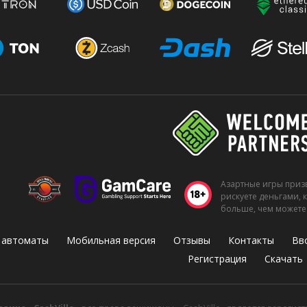
Азартные игры призв
рискуете деньгами, к
больше, чем можете 
 автоматы
Мобильная версия
Отзывы
Контакты
Вв
Регистрация
Скачать