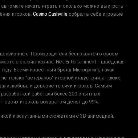
 автомате начать играть и сколько можно выиграть -
ения игроков,
Casino Cashville
собрал в себе игровые
лицензионные. Производители беспокоятся о своём
есте с онлайн-казино. Net Entertainment - шведская
году. Всеми известный бренд Microgaming начал
не только "ветеранов" игорной индустрии, а также
евали любовь и доверие тысячи игроков. Самым
о разработкой работали более 200 опытных
ет своих игроков возвратом денег до 99%.
фикой и запутанными сюжетами с 3D анимацией.