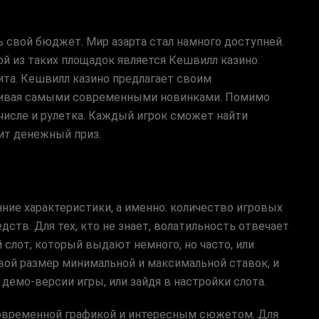
 свой бюджет. Мир азарта стал намного доступней.
й из таких площадок является Кешвилл казино.
та. Кешвилл казино предлагает своим
анчивая самыми современными новинками. Помимо
числе и рулетка. Каждый игрок сможет найти
рит денежный приз.
ние характеристики, а именно: количество игровых
ств. Для тех, кто не знает, волатильность отвечает
слот, который выдают немного, но часто, или
вой размер минимальной и максимальной ставок, и
емо-версии игры, или зайдя в настройки слота.
современной графикой и интересным сюжетом. Для