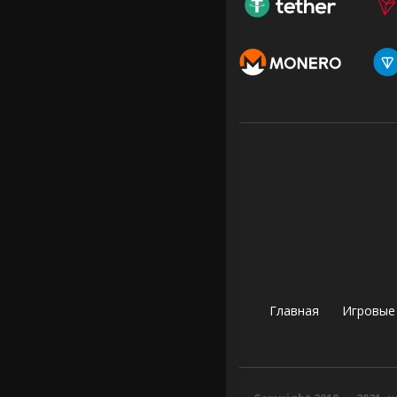
Главная
Игровые