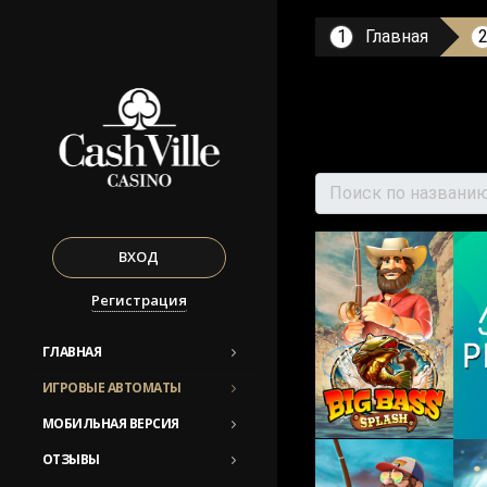
Главная
ВХОД
Регистрация
ГЛАВНАЯ
ИГРОВЫЕ АВТОМАТЫ
МОБИЛЬНАЯ ВЕРСИЯ
ОТЗЫВЫ