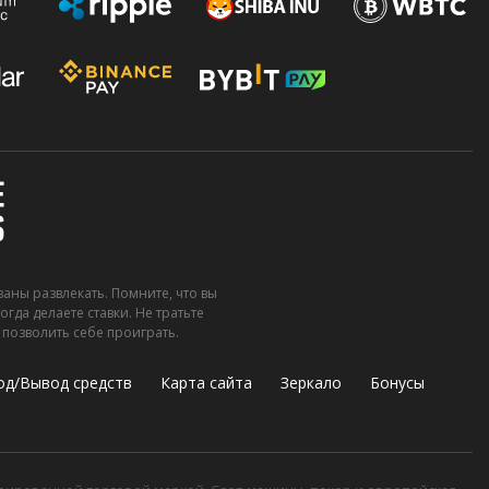
аны развлекать. Помните, что вы
огда делаете ставки. Не тратьте
позволить себе проиграть.
од/Вывод средств
Карта сайта
Зеркало
Бонусы