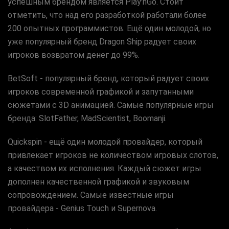
успешным брендом является Play’nGo. Стоит
отметить, что над его разработкой работали более
200 опытных программистов. Ещё один молодой, но
уже популярный бренд Dragon Ship радует своих
игроков возвратом денег до 99%.
BetSoft - популярный бренд, который радует своих
игроков современной графикой и запутанными
сюжетами с 3D анимацией. Самые популярные игры
бренда: SlotFather, MadScientist, Boomanji.
Quickspin - ещё один молодой провайдер, который
привлекает игроков не количеством игровых слотов,
а качеством их исполнения. Каждый сюжет игры
дополнен качественной графикой и звуковым
сопровождением. Самые известные игры
провайдера - Genius Touch и Supernova.