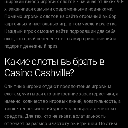
широкий выбор игровых слотов - начиная от лихих 90-
х, заканчивая самыми современными новинками.
Помимо игровых слотов на сайте огромный выбор
карточных и настольных игр, в том числе и рулетка.
Каждый игрок сможет найти подходящий для себя
слот, который перенесёт его в мир приключений и
подарит денежный приз.
Какие слоты выбрать в
Casino Cashville?
Опытные игроки отдают предпочтения игровым
слотам, учитывая его внутренние характеристики, а
именно: количество игровых линий, волатильность, а
также теоретический уровень возврата денежных
средств. Для тех, кто не знает, волатильность
отвечает за размер и частоту выигрышей. По этим