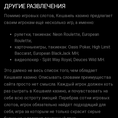
ДРУГИЕ РАЗВЛЕЧЕНИЯ
Помимо игровых слотов, Кешвиль казино предлагает
своим игрокам ещё несколько игр, а именно:
рулетки, такиекак: Neon Roulette, European
Roulette;
карточныеигры, такиекак: Oasis Poker, High Limit
Baccarat, European BlackJack MH;
видеопокер - Split Way Royal, Deuces Wild MH.
Это далеко не весь список того, чем обладает
Кешвилл казино. Описывать словами преимущества
сайта просто нет смысла. Каждый игрок должен хоть
раз сыграть в Кешвилл казино, и почувствовать на
себе всю остроту эмоций. Перебрав сотни игровых
слотов, игрок обязательно найдёт подходящий для
себя, игра за которым не только скрасит серые