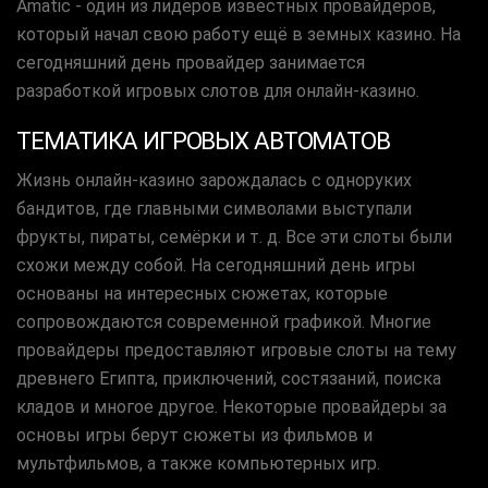
Amatic - один из лидеров известных провайдеров,
который начал свою работу ещё в земных казино. На
сегодняшний день провайдер занимается
разработкой игровых слотов для онлайн-казино.
ТЕМАТИКА ИГРОВЫХ АВТОМАТОВ
Жизнь онлайн-казино зарождалась с одноруких
бандитов, где главными символами выступали
фрукты, пираты, семёрки и т. д. Все эти слоты были
схожи между собой. На сегодняшний день игры
основаны на интересных сюжетах, которые
сопровождаются современной графикой. Многие
провайдеры предоставляют игровые слоты на тему
древнего Египта, приключений, состязаний, поиска
кладов и многое другое. Некоторые провайдеры за
основы игры берут сюжеты из фильмов и
мультфильмов, а также компьютерных игр.