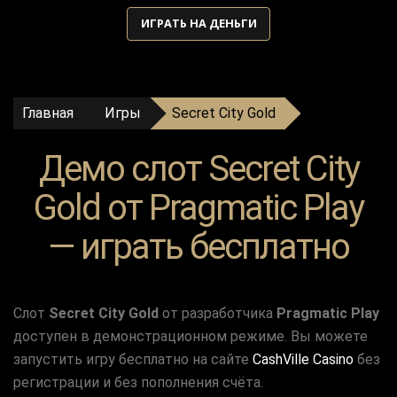
ИГРАТЬ НА ДЕНЬГИ
Главная
Игры
Secret City Gold
Демо слот Secret City
Gold от Pragmatic Play
— играть бесплатно
Слот
Secret City Gold
от разработчика
Pragmatic Play
доступен в демонстрационном режиме. Вы можете
запустить игру бесплатно на сайте
CashVille Casino
без
регистрации и без пополнения счёта.