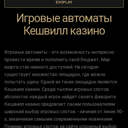
EVOPLAY
Игровые автоматы
Кешвилл казино
Игровые автоматы - это возможность интересно
провести время и пополнить свой бюджет. Мир
азарта стал намного доступней. На сегодня
существует множество площадок, где можно
попытать удачу. Одной из таких площадок является
Кешвилл казино. Среди тысячи игровых слотов
абсолютно каждый игрок найдёт своего фаворита.
Кешвилл казино предлагает своим пользователям
широкий выбор игровых слотов - начиная от лихих 90-
х, заканчивая самыми современными новинками.
Помимо игровых слотов на сайте огромный выбор