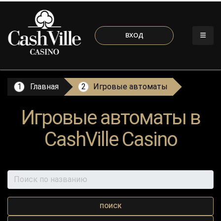
ВХОД
Главная
Игровые автоматы
Игровые автоматы в
CashVille Casino