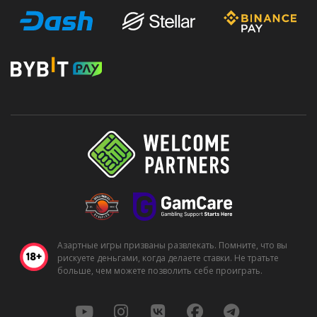
Азартные игры призваны развлекать. Помните, что вы
рискуете деньгами, когда делаете ставки. Не тратьте
больше, чем можете позволить себе проиграть.