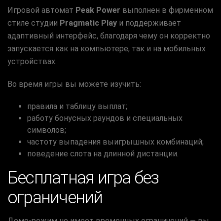
Игровой автомат
Peak Power
выполнен в фирменном
стиле студии
Pragmatic Play
и поддерживает
адаптивный интерфейс, благодаря чему он корректно
запускается как на компьютере, так и на мобильных
устройствах.
Во время игры вы можете изучить:
правила и таблицу выплат;
работу бонусных раундов и специальных
символов;
частоту выпадения выигрышных комбинаций;
поведение слота на длинной дистанции.
Бесплатная игра без
ограничений
Демо-режим не имеет временных ограничений — вы