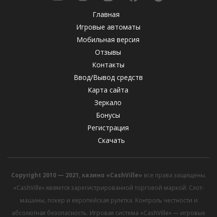
Главная
Игровые автоматы
Мобильная версия
Отзывы
Контакты
Ввод/Вывод средств
Карта сайта
Зеркало
Бонусы
Регистрация
Скачать
Copyright 2010 — 2021, казино «CashVille»
все права защищены.
«CashVille» является зарегистрированной торговой маркой. Слот-
машины, покер и европейская рулетка. Контроль честности и
абсолютная безопасность. Игровая система «CashVille» — игровые