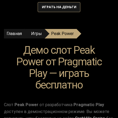
ИГРАТЬ НА ДЕНЬГИ
Главная
Игры
Peak Power
Демо слот Peak
Power от Pragmatic
Play — играть
бесплатно
Слот
Peak Power
от разработчика
Pragmatic Play
доступен в демонстрационном режиме. Вы можете