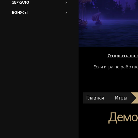
ЗЕРКАЛО
БОНУСЫ
Открыть на 
Если игра не работа
Главная
Игры
Демо 