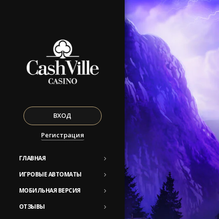
ВХОД
Регистрация
ГЛАВНАЯ
ИГРОВЫЕ АВТОМАТЫ
МОБИЛЬНАЯ ВЕРСИЯ
ОТЗЫВЫ