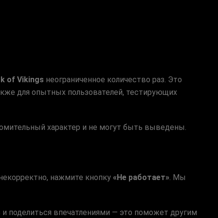
k of Vikings
неограниченное количество раз. Это
также для опытных пользователей, тестирующих
омительный характер и не могут быть выведены.
 некорректно, нажмите кнопку
«Не работает»
. Мы
s
и поделиться впечатлениями — это поможет другим