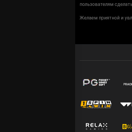
пользователям сделат
Желаем приятной и увл