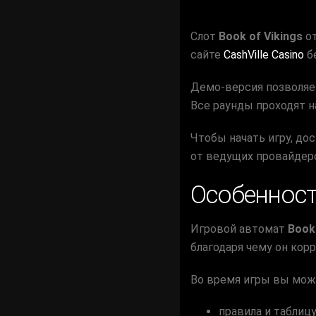
Слот
Book of Vikings
от
сайте
CashVille Casino
бе
Демо-версия позволяе
Все раунды проходят н
Чтобы начать игру, до
от ведущих провайдеро
Особенности
Игровой автомат
Book 
благодаря чему он кор
Во время игры вы може
правила и таблиц