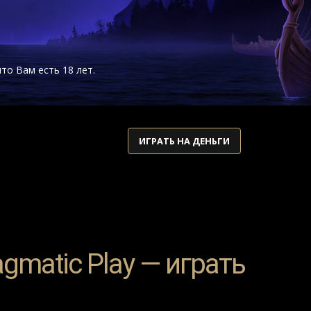
то Вам есть 18 лет.
ИГРАТЬ НА ДЕНЬГИ
agmatic Play — играть