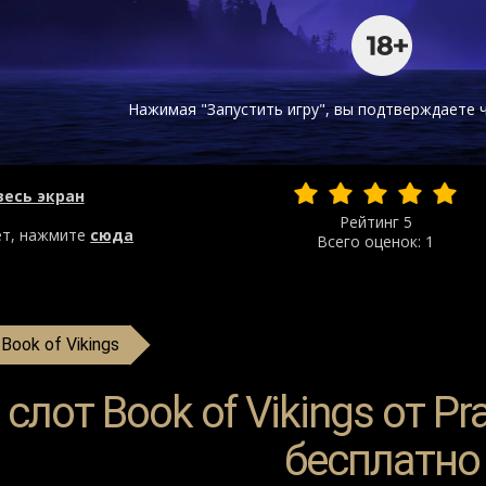
Нажимая "Запустить игру", вы подтверждаете ч
весь экран
Рейтинг
5
ет, нажмите
сюда
Всего оценок:
1
Book of Vikings
слот Book of Vikings от Pr
бесплатно