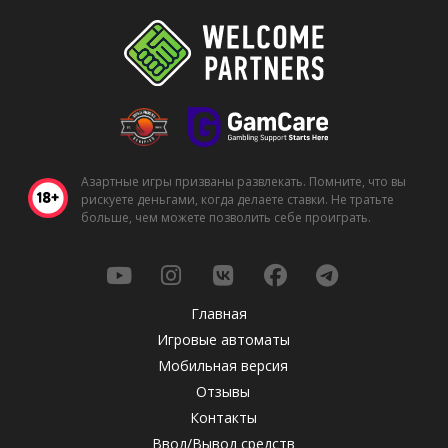
Азартные игры призваны развлекать. Помните, что вы
рискуете деньгами, когда делаете ставки. Не тратьте
больше, чем можете позволить себе проиграть.
Главная
Игровые автоматы
Мобильная версия
Отзывы
Контакты
Ввод/Вывод средств