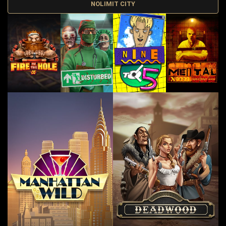
NOLIMIT CITY