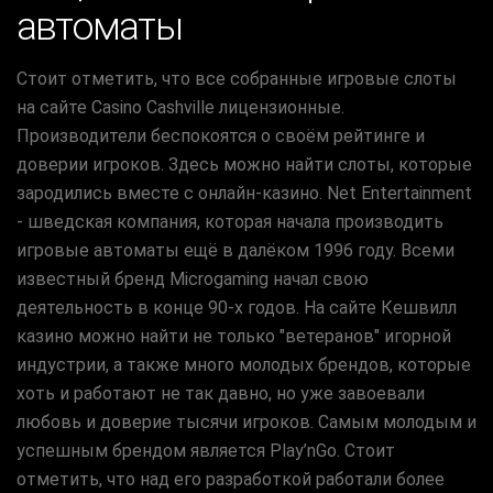
автоматы
Стоит отметить, что все собранные игровые слоты
на сайте Casino Cashville лицензионные.
Производители беспокоятся о своём рейтинге и
доверии игроков. Здесь можно найти слоты, которые
зародились вместе с онлайн-казино. Net Entertainment
- шведская компания, которая начала производить
игровые автоматы ещё в далёком 1996 году. Всеми
известный бренд Microgaming начал свою
деятельность в конце 90-х годов. На сайте Кешвилл
казино можно найти не только "ветеранов" игорной
индустрии, а также много молодых брендов, которые
хоть и работают не так давно, но уже завоевали
любовь и доверие тысячи игроков. Самым молодым и
успешным брендом является Play’nGo. Стоит
отметить, что над его разработкой работали более