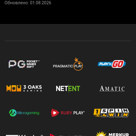
Обновлено:
01.08.2026