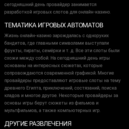
сегодняшний день провайдер занимается
разработкой игровых слотов для онлайн-казино.
ТЕМАТИКА ИГРОВЫХ АВТОМАТОВ
Жизнь онлайн-казино зарождалась с одноруких
бандитов, где главными символами выступали
фрукты, пираты, семёрки и т. д. Все эти слоты были
схожи между собой. На сегодняшний день игры
основаны на интересных сюжетах, которые
сопровождаются современной графикой. Многие
провайдеры предоставляют игровые слоты на тему
древнего Египта, приключений, состязаний, поиска
кладов и многое другое. Некоторые провайдеры за
основы игры берут сюжеты из фильмов и
мультфильмов, а также компьютерных игр.
ДРУГИЕ РАЗВЛЕЧЕНИЯ