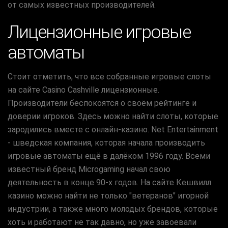
от самых известных производителей.
Лицензионные игровые
автоматы
Стоит отметить, что все собранные игровые слоты
на сайте Casino Cashville лицензионные.
Производители беспокоятся о своём рейтинге и
доверии игроков. Здесь можно найти слоты, которые
зародились вместе с онлайн-казино. Net Entertainment
- шведская компания, которая начала производить
игровые автоматы ещё в далёком 1996 году. Всеми
известный бренд Microgaming начал свою
деятельность в конце 90-х годов. На сайте Кешвилл
казино можно найти не только "ветеранов" игорной
индустрии, а также много молодых брендов, которые
хоть и работают не так давно, но уже завоевали