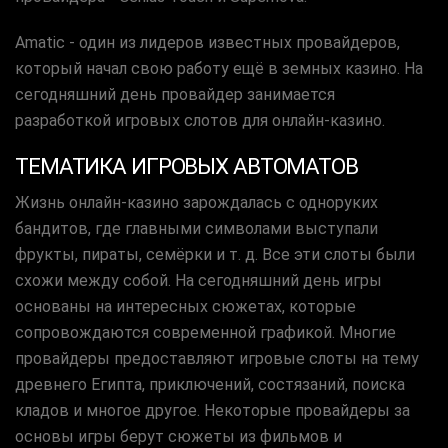
Amatic - один из лидеров известных провайдеров,
который начал свою работу ещё в земных казино. На
сегодняшний день провайдер занимается
разработкой игровых слотов для онлайн-казино.
ТЕМАТИКА ИГРОВЫХ АВТОМАТОВ
Жизнь онлайн-казино зарождалась с одноруких
бандитов, где главными символами выступали
фрукты, пираты, семёрки и т. д. Все эти слоты были
схожи между собой. На сегодняшний день игры
основаны на интересных сюжетах, которые
сопровождаются современной графикой. Многие
провайдеры предоставляют игровые слоты на тему
древнего Египта, приключений, состязаний, поиска
кладов и многое другое. Некоторые провайдеры за
основы игры берут сюжеты из фильмов и