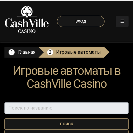
ВХОД
Главная
Игровые автоматы
Игровые автоматы в
CashVille Casino