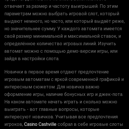
отвечает за размер и частоту выигрышей. По этим
параметрам можно выбрать игровой слот, который
выдают немного, но часто, или который выдаёт реже,
но значительнее сумму. У каждого автомата имеется
свой размер минимальной и максимальной ставок, и
определённое количество игровых линий. Изучить
автомат можно с помощью демо-версии игры, или
зайдя в настройки слота.
Новички в первое время отдают предпочтение
игровым автоматам с яркой современной графикой и
интересным сюжетом. Для новичка важно
оформление игры, наличие бонусных игр и джек-пота.
На каком автомате начать играть и сколько можно
выиграть - вот главные вопросы, которые
интересуют новичков. Учитывая все предпочтения
игроков,
Casino Cashville
собрал в себе игровые слоты