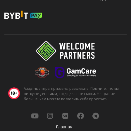
Азартные игры призваны развлекать. Помните, что вы
рискуете деньгами, когда делаете ставки. Не тратьте
больше, чем можете позволить себе проиграть.
Главная