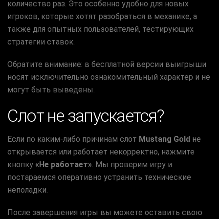
количество раз. Это особенно удобно для новых
игроков, которые хотят разобраться в механике, а
также для опытных пользователей, тестирующих
стратегии ставок.
Обратите внимание: в бесплатной версии выигрыши
носят исключительно ознакомительный характер и не
могут быть выведены.
Слот не запускается?
Если по каким-либо причинам слот
Mustang Gold
не
открывается или работает некорректно, нажмите
кнопку
«Не работает»
. Мы проверим игру и
постараемся оперативно устранить технические
неполадки.
После завершения игры вы можете оставить свою