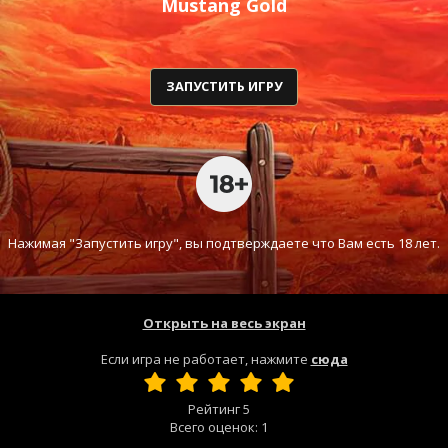
Mustang Gold
ЗАПУСТИТЬ ИГРУ
Нажимая "Запустить игру", вы подтверждаете что Вам есть 18 лет.
Открыть на весь экран
Если игра не работает, нажмите
сюда
Рейтинг
5
Всего оценок:
1