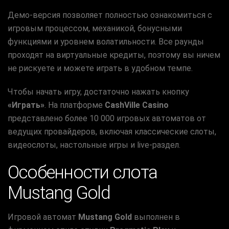
Демо-версия позволяет полностью ознакомиться с
игровым процессом, механикой, бонусными
функциями и уровнем волатильности. Все раунды
проходят на виртуальные кредиты, поэтому вы ничем
не рискуете и можете играть в удобном темпе.
Чтобы начать игру, достаточно нажать кнопку
«Играть»
. На платформе
CashVille Casino
представлено более 10 000 игровых автоматов от
ведущих провайдеров, включая классические слоты,
видеослоты, настольные игры и live-раздел.
Особенности слота
Mustang Gold
Игровой автомат
Mustang Gold
выполнен в