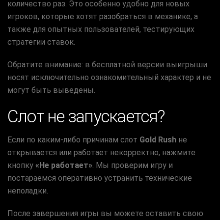
количество раз. Это особенно удобно для новых
игроков, которые хотят разобраться в механике, а
также для опытных пользователей, тестирующих
стратегии ставок.
Обратите внимание: в бесплатной версии выигрыши
носят исключительно ознакомительный характер и не
могут быть выведены.
Слот не запускается?
Если по каким-либо причинам слот
Gold Rush
не
открывается или работает некорректно, нажмите
кнопку
«Не работает»
. Мы проверим игру и
постараемся оперативно устранить технические
неполадки.
После завершения игры вы можете оставить свою