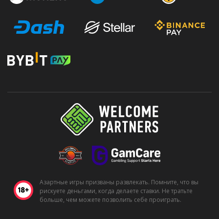
Азартные игры призваны развлекать. Помните, что вы
рискуете деньгами, когда делаете ставки. Не тратьте
больше, чем можете позволить себе проиграть.