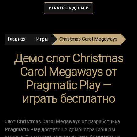
ИГРАТЬ НА ДЕНЬГИ
Главная
Игры
Christmas Carol Megaways
Демо слот Christmas
Carol Megaways от
Pragmatic Play —
играть бесплатно
Слот
Christmas Carol Megaways
от разработчика
Pragmatic Play
доступен в демонстрационном