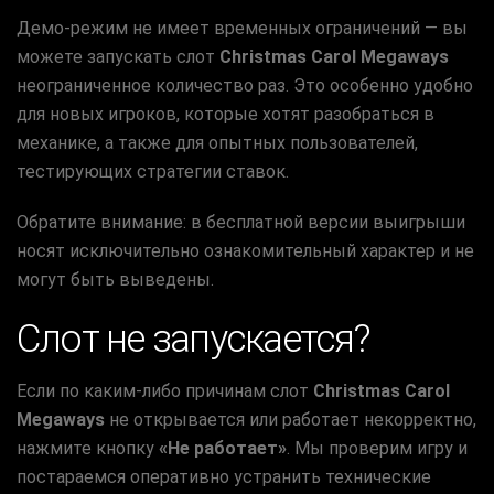
Демо-режим не имеет временных ограничений — вы
можете запускать слот
Christmas Carol Megaways
неограниченное количество раз. Это особенно удобно
для новых игроков, которые хотят разобраться в
механике, а также для опытных пользователей,
тестирующих стратегии ставок.
Обратите внимание: в бесплатной версии выигрыши
носят исключительно ознакомительный характер и не
могут быть выведены.
Слот не запускается?
Если по каким-либо причинам слот
Christmas Carol
Megaways
не открывается или работает некорректно,
нажмите кнопку
«Не работает»
. Мы проверим игру и
постараемся оперативно устранить технические