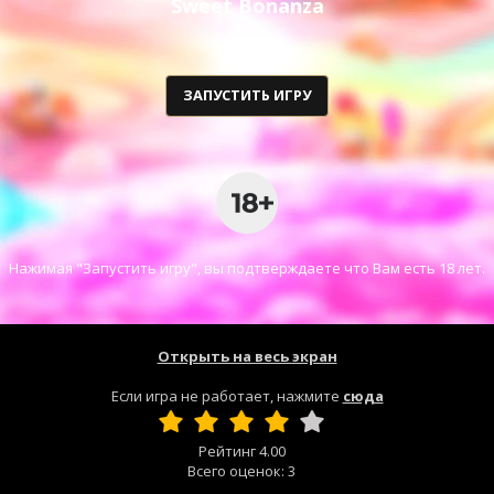
Sweet Bonanza
ЗАПУСТИТЬ ИГРУ
Нажимая "Запустить игру", вы подтверждаете что Вам есть 18 лет.
Открыть на весь экран
Если игра не работает, нажмите
сюда
Рейтинг
4.00
Всего оценок:
3