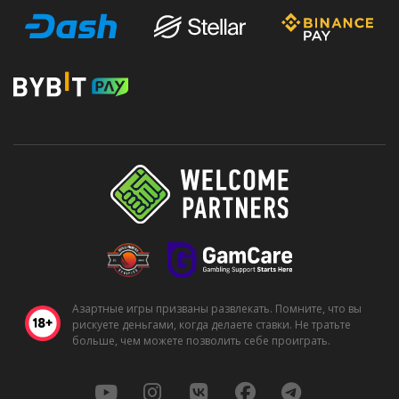
Азартные игры призваны развлекать. Помните, что вы
рискуете деньгами, когда делаете ставки. Не тратьте
больше, чем можете позволить себе проиграть.