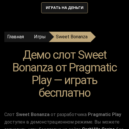
ИГРАТЬ НА ДЕНЬГИ
Главная
Игры
Sweet Bonanza
Демо слот Sweet
Bonanza от Pragmatic
Play — играть
бесплатно
Слот
Sweet Bonanza
от разработчика
Pragmatic Play
доступен в демонстрационном режиме. Вы можете