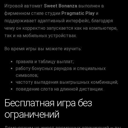
Игровой автомат
Sweet Bonanza
выполнен в
фирменном стиле студии
Pragmatic Play
и
поддерживает адаптивный интерфейс, благодаря
чему он корректно запускается как на компьютере,
так и на мобильных устройствах.
Во время игры вы можете изучить:
правила и таблицу выплат;
работу бонусных раундов и специальных
символов;
частоту выпадения выигрышных комбинаций;
поведение слота на длинной дистанции.
Бесплатная игра без
ограничений
Демо-режим не имеет временных ограничений — вы