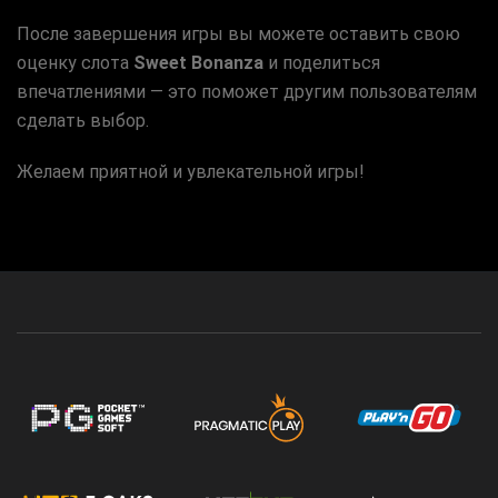
После завершения игры вы можете оставить свою
оценку слота
Sweet Bonanza
и поделиться
впечатлениями — это поможет другим пользователям
сделать выбор.
Желаем приятной и увлекательной игры!