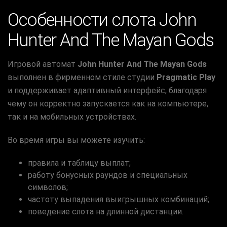
Особенности слота John
Hunter And The Mayan Gods
Игровой автомат
John Hunter And The Mayan Gods
выполнен в фирменном стиле студии
Pragmatic Play
и поддерживает адаптивный интерфейс, благодаря
чему он корректно запускается как на компьютере,
так и на мобильных устройствах.
Во время игры вы можете изучить:
правила и таблицу выплат;
работу бонусных раундов и специальных
символов;
частоту выпадения выигрышных комбинаций;
поведение слота на длинной дистанции.