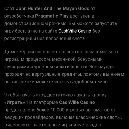
Слот
John Hunter And The Mayan Gods
от
разработчика
Pragmatic Play
доступен в
демонстрационном режиме. Вы можете запустить
игру бесплатно на сайте
CashVille Casino
без
регистрации и без пополнения счёта.
Демо-версия позволяет полностью ознакомиться с
игровым процессом, механикой, бонусными
функциями и уровнем волатильности. Все раунды
проходят на виртуальные кредиты, поэтому вы ничем
не рискуете и можете играть в удобном темпе.
Чтобы начать игру, достаточно нажать кнопку
«Играть»
. На платформе
CashVille Casino
представлено более 10 000 игровых автоматов от
ведущих провайдеров, включая классические слоты,
видеослоты, настольные игры и live-раздел.