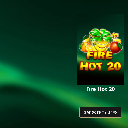
Fire Hot 20
ЗАПУСТИТЬ ИГРУ