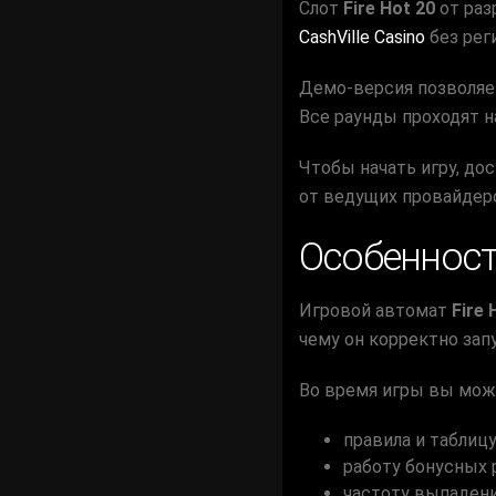
Слот
Fire Hot 20
от раз
CashVille Casino
без рег
Демо-версия позволяе
Все раунды проходят н
Чтобы начать игру, до
от ведущих провайдеро
Особенности
Игровой автомат
Fire 
чему он корректно зап
Во время игры вы може
правила и таблиц
работу бонусных 
частоту выпаден