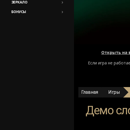
ЗЕРКАЛО
БОНУСЫ
Открыть на 
Если игра не работа
Главная
Игры
Демо сло