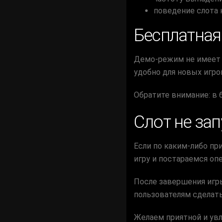
поведение слота 
Бесплатная
Демо-режим не имеет 
удобно для новых игро
Обратите внимание: в
Слот не зап
Если по каким-либо пр
игру и постараемся оп
После завершения игр
пользователям сделат
Желаем приятной и увл