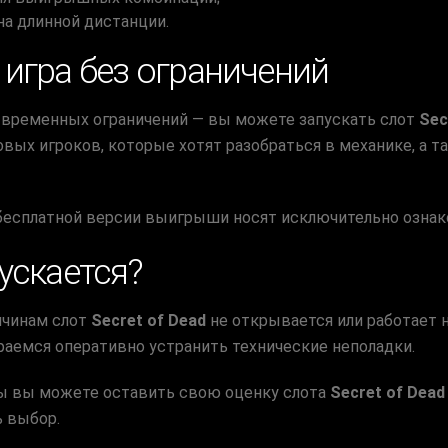
на длинной дистанции.
 игра без ограничений
временных ограничений — вы можете запускать слот
Sec
овых игроков, которые хотят разобраться в механике, а 
 бесплатной версии выигрыши носят исключительно ознак
ускается?
ичинам слот
Secret of Dead
не открывается или работает 
раемся оперативно устранить технические неполадки.
ы вы можете оставить свою оценку слота
Secret of Dead
ь выбор.