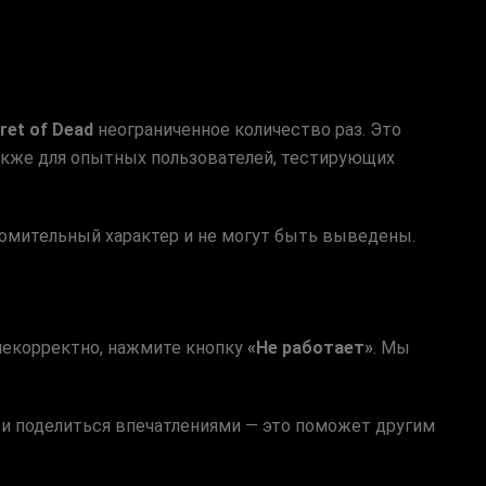
ret of Dead
неограниченное количество раз. Это
также для опытных пользователей, тестирующих
омительный характер и не могут быть выведены.
некорректно, нажмите кнопку
«Не работает»
. Мы
и поделиться впечатлениями — это поможет другим