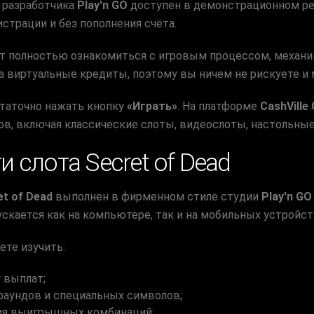
 разработчика
Play'n GO
доступен в демонстрационном реж
истрации и без пополнения счёта.
т полностью ознакомиться с игровым процессом, механи
а виртуальные кредиты, поэтому вы ничем не рискуете и 
статочно нажать кнопку
«Играть»
. На платформе
CashVille
в, включая классические слоты, видеослоты, настольные и
 слота Secret of Dead
et of Dead
выполнен в фирменном стиле студии
Play'n GO
ускается как на компьютере, так и на мобильных устройст
те изучить:
у выплат;
раундов и специальных символов;
ия выигрышных комбинаций;