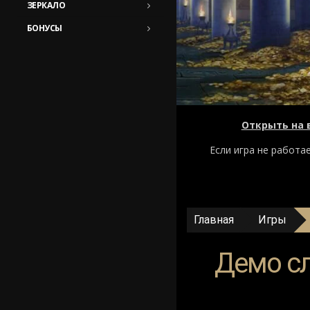
ЗЕРКАЛО
БОНУСЫ
Открыть на 
Если игра не работа
Главная
Игры
Демо сл