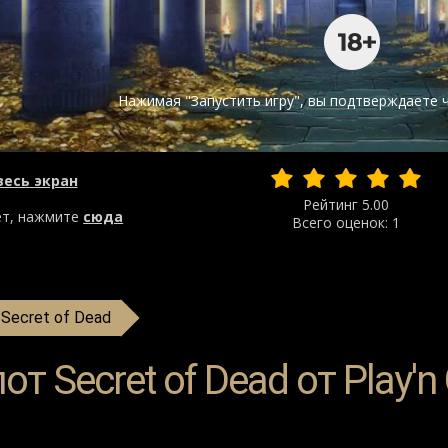
Нажимая "Запустить игру", вы подтверждаете ч
весь экран
Рейтинг
5.00
ет, нажмите
сюда
Всего оценок:
1
Secret of Dead
от Secret of Dead от Play'