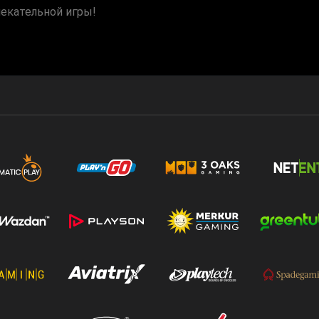
екательной игры!