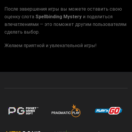
После завершения игры вы можете оставить свою
оценку слота
Spellbinding Mystery
и поделиться
впечатлениями — это поможет другим пользователям
сделать выбор.
Желаем приятной и увлекательной игры!