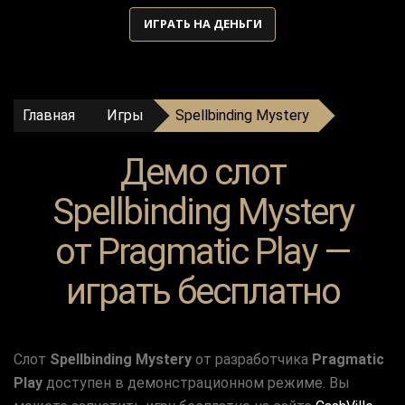
ИГРАТЬ НА ДЕНЬГИ
Главная
Игры
Spellbinding Mystery
Демо слот
Spellbinding Mystery
от Pragmatic Play —
играть бесплатно
Слот
Spellbinding Mystery
от разработчика
Pragmatic
Play
доступен в демонстрационном режиме. Вы