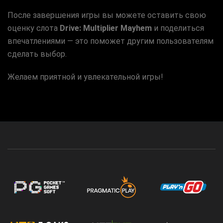
После завершения игры вы можете оставить свою
оценку слота
Drive: Multiplier Mayhem
и поделиться
впечатлениями — это поможет другим пользователям
сделать выбор.
Желаем приятной и увлекательной игры!