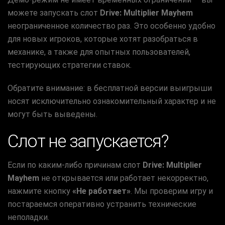
можете запускать слот
Drive: Multiplier Mayhem
неограниченное количество раз. Это особенно удобно
для новых игроков, которые хотят разобраться в
механике, а также для опытных пользователей,
тестирующих стратегии ставок.
Обратите внимание: в бесплатной версии выигрыши
носят исключительно ознакомительный характер и не
могут быть выведены.
Слот не запускается?
Если по каким-либо причинам слот
Drive: Multiplier
Mayhem
не открывается или работает некорректно,
нажмите кнопку
«Не работает»
. Мы проверим игру и
постараемся оперативно устранить технические
неполадки.