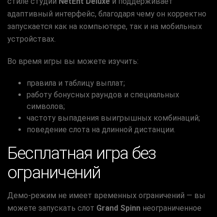
стиле студии
NetEnt Deluxe
и поддерживает
адаптивный интерфейс, благодаря чему он корректно
запускается как на компьютере, так и на мобильных
устройствах.
Во время игры вы можете изучить:
правила и таблицу выплат;
работу бонусных раундов и специальных
символов;
частоту выпадения выигрышных комбинаций;
поведение слота на длинной дистанции.
Бесплатная игра без
ограничений
Демо-режим не имеет временных ограничений — вы
можете запускать слот
Grand Spinn
неограниченное