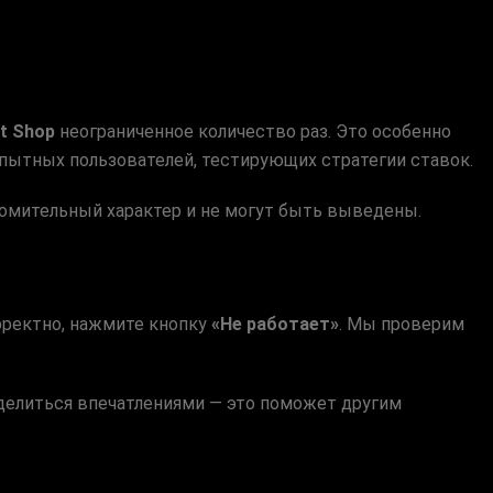
it Shop
неограниченное количество раз. Это особенно
 опытных пользователей, тестирующих стратегии ставок.
омительный характер и не могут быть выведены.
рректно, нажмите кнопку
«Не работает»
. Мы проверим
делиться впечатлениями — это поможет другим