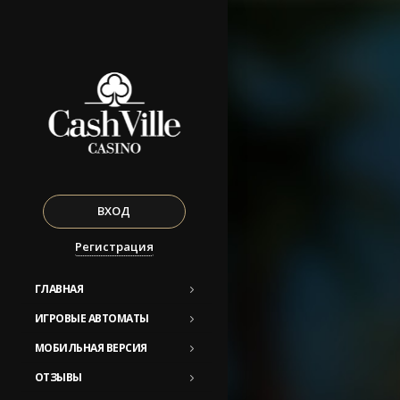
ВХОД
Регистрация
ГЛАВНАЯ
ИГРОВЫЕ АВТОМАТЫ
МОБИЛЬНАЯ ВЕРСИЯ
ОТЗЫВЫ