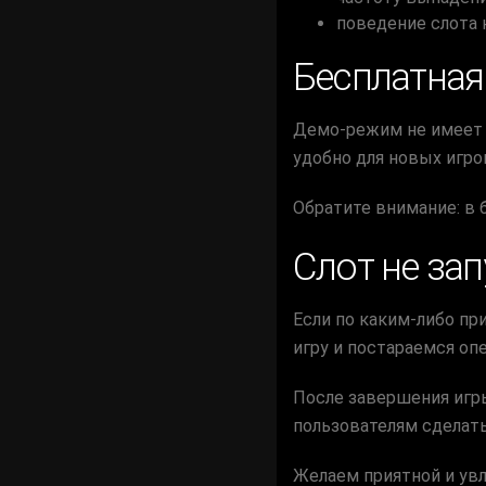
поведение слота 
Бесплатная
Демо-режим не имеет 
удобно для новых игро
Обратите внимание: в
Слот не зап
Если по каким-либо пр
игру и постараемся оп
После завершения игр
пользователям сделат
Желаем приятной и увл