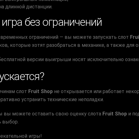
на длинной дистанции.
 игра без ограничений
временных ограничений — вы можете запускать слот
Fru
ков, которые хотят разобраться в механике, а также для
 бесплатной версии выигрыши носят исключительно ознак
ускается?
ичинам слот
Fruit Shop
не открывается или работает неко
еративно устранить технические неполадки.
ы вы можете оставить свою оценку слота
Fruit Shop
и по
ь выбор.
екательной игры!