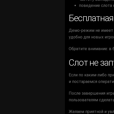
поведение слота 
Бесплатная
Демо-режим не имеет 
удобно для новых игро
Обратите внимание: в
Слот не зап
Если по каким-либо пр
и постараемся операти
После завершения игр
пользователям сделат
Желаем приятной и увл