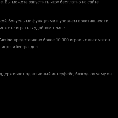
 Вы можете запустить игру бесплатно на сайте
кой, бонусными функциями и уровнем волатильности.
можете играть в удобном темпе.
 Casino
представлено более 10 000 игровых автоматов
гры и live-раздел.
ддерживает адаптивный интерфейс, благодаря чему он