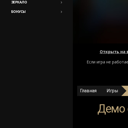
ЗЕРКАЛО
БОНУСЫ
Открыть на 
Если игра не работа
Главная
Игры
Демо с