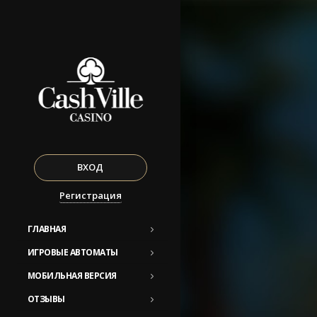
ВХОД
Регистрация
ГЛАВНАЯ
ИГРОВЫЕ АВТОМАТЫ
МОБИЛЬНАЯ ВЕРСИЯ
ОТЗЫВЫ