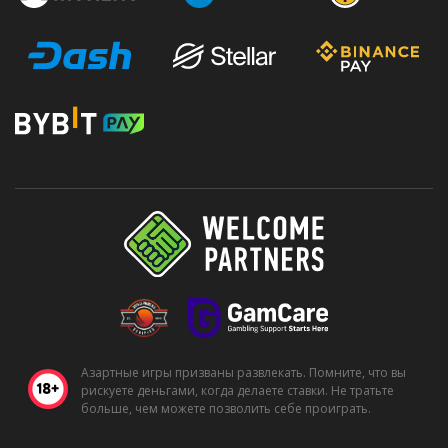
Азартные игры призваны развлекать. Помните, что вы
рискуете деньгами, когда делаете ставки. Не тратьте
больше, чем можете позволить себе проиграть.