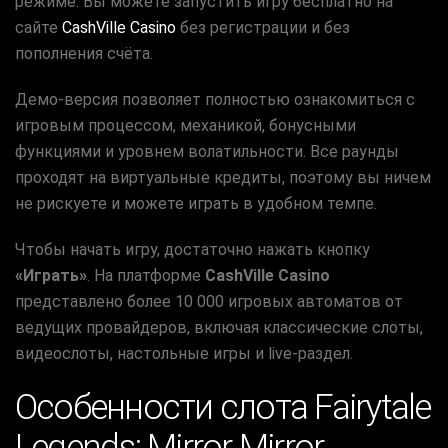
режиме. Вы можете запустить игру бесплатно на
сайте
CashVille Casino
без регистрации и без
пополнения счёта.
Демо-версия позволяет полностью ознакомиться с
игровым процессом, механикой, бонусными
функциями и уровнем волатильности. Все раунды
проходят на виртуальные кредиты, поэтому вы ничем
не рискуете и можете играть в удобном темпе.
Чтобы начать игру, достаточно нажать кнопку
«Играть»
. На платформе
CashVille Casino
представлено более 10 000 игровых автоматов от
ведущих провайдеров, включая классические слоты,
видеослоты, настольные игры и live-раздел.
Особенности слота Fairytale
Legends: Mirror Mirror