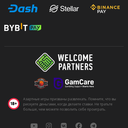
Азартные игры призваны развлекать. Помните, что вы
рискуете деньгами, когда делаете ставки. Не тратьте
больше, чем можете позволить себе проиграть.