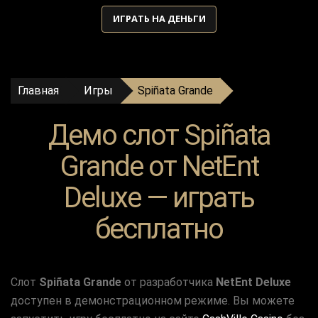
ИГРАТЬ НА ДЕНЬГИ
Главная
Игры
Spiñata Grande
Демо слот Spiñata
Grande от NetEnt
Deluxe — играть
бесплатно
Слот
Spiñata Grande
от разработчика
NetEnt Deluxe
доступен в демонстрационном режиме. Вы можете