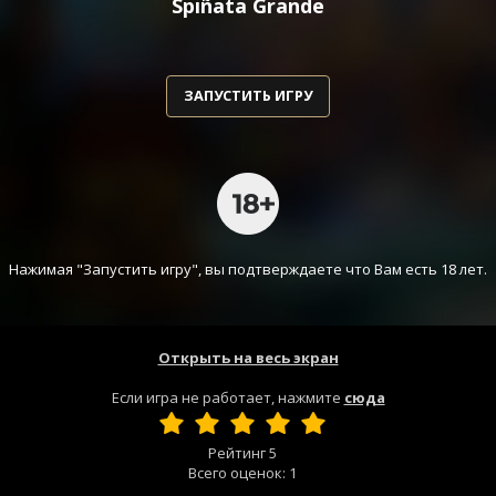
Spiñata Grande
ЗАПУСТИТЬ ИГРУ
Нажимая "Запустить игру", вы подтверждаете что Вам есть 18 лет.
Открыть на весь экран
Если игра не работает, нажмите
сюда
Рейтинг
5
Всего оценок:
1