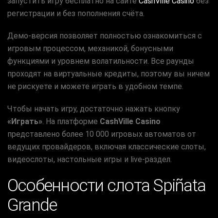
запустить игру бесплатно на сайте
CashVille Casino
без
регистрации и без пополнения счёта.
Демо-версия позволяет полностью ознакомиться с
игровым процессом, механикой, бонусными
функциями и уровнем волатильности. Все раунды
проходят на виртуальные кредиты, поэтому вы ничем
не рискуете и можете играть в удобном темпе.
Чтобы начать игру, достаточно нажать кнопку
«Играть»
. На платформе
CashVille Casino
представлено более 10 000 игровых автоматов от
ведущих провайдеров, включая классические слоты,
видеослоты, настольные игры и live-раздел.
Особенности слота Spiñata
Grande