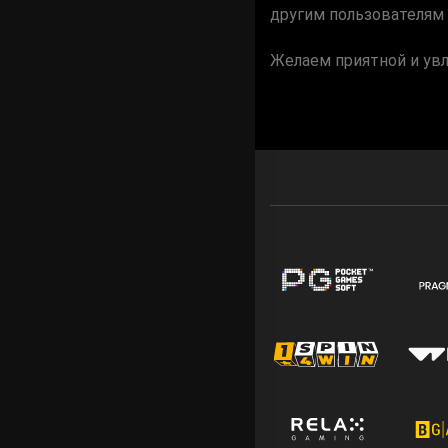
другим пользователям
Желаем приятной и увл