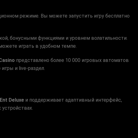
ионном режиме. Вы можете запустить игру бесплатно
кой, бонусными функциями и уровнем волатильности.
можете играть в удобном темпе.
 Casino
представлено более 10 000 игровых автоматов
гры и live-раздел.
Ent Deluxe
и поддерживает адаптивный интерфейс,
х устройствах.