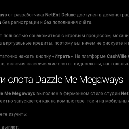
ays
от разработчика
NetEnt Deluxe
доступен в демонстрац
o
без регистрации и без пополнения счёта.
т полностью ознакомиться с игровым процессом, механи
а виртуальные кредиты, поэтому вы ничем не рискуете и 
статочно нажать кнопку
«Играть»
. На платформе
CashVille
в, включая классические слоты, видеослоты, настольные и
и слота Dazzle Me Megaways
le Me Megaways
выполнен в фирменном стиле студии
Net
ректно запускается как на компьютере, так и на мобильны
те изучить:
у выплат;